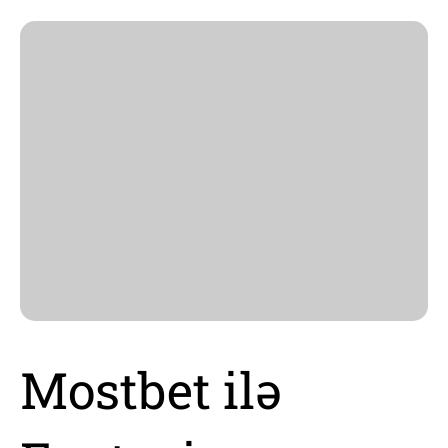
Mostbet ilə