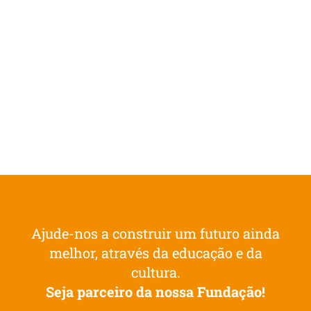
Ajude-nos a construir um futuro ainda
melhor, através da educação e da
cultura.
Seja parceiro da nossa Fundação!