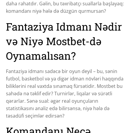
daha rahatdır. Gəlin, bu təxribatçı suallarla başlayaq:
komandanı niyə hələ də düzgün qurmursan?
Fantaziya Idmanı Nədir
və Niyə Mostbet-də
Oynamalısan?
Fantaziya idmanı sadəcə bir oyun deyil – bu, sənin
futbol, basketbol və ya digər idman növləri haqqında
biliklərini real vaxtda sınamaq fürsətidir. Mostbet bu
sahədə nə təklif edir? Turnirlər, liqalar və sürətli
qərarlar. Sənə sual: əgər real oyunçuların
statistikasını analiz edə bilirsənsə, niyə hələ də
təsadüfi seçimlər edirsən?
Komandanı Necə