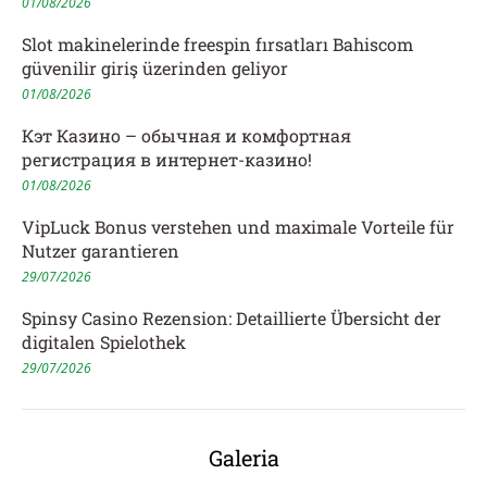
01/08/2026
Slot makinelerinde freespin fırsatları Bahiscom
güvenilir giriş üzerinden geliyor
01/08/2026
Кэт Казино – обычная и комфортная
регистрация в интернет-казино!
01/08/2026
VipLuck Bonus verstehen und maximale Vorteile für
Nutzer garantieren
29/07/2026
Spinsy Casino Rezension: Detaillierte Übersicht der
digitalen Spielothek
29/07/2026
Galeria