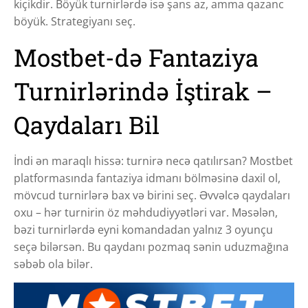
kiçikdir. Böyük turnirlərdə isə şans az, amma qazanc
böyük. Strategiyanı seç.
Mostbet-də Fantaziya
Turnirlərində İştirak –
Qaydaları Bil
İndi ən maraqlı hissə: turnirə necə qatılırsan? Mostbet
platformasında fantaziya idmanı bölməsinə daxil ol,
mövcud turnirlərə bax və birini seç. Əvvəlcə qaydaları
oxu – hər turnirin öz məhdudiyyətləri var. Məsələn,
bəzi turnirlərdə eyni komandadan yalnız 3 oyunçu
seçə bilərsən. Bu qaydanı pozmaq sənin uduzmağına
səbəb ola bilər.