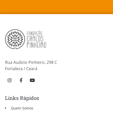
Rua Audizio Pinheiro, 298 C
Fortaleza / Ceará
Links Rápidos
Quem Somos