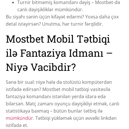
Turnir bitməmiş komandanı dəyiş – Mostbet-də
canlı dəyişikliklər mümkündür.
Bu siyahı sənin üçün kifayət edərmi? Yoxsa daha çox
detal istəyirsən? Unutma, hər turnir fərqlidir.
Mostbet Mobil Tətbiqi
ilə Fantaziya Idmanı –
Niyə Vacibdir?
Sənə bir sual: niyə hələ də stolüstü kompüterdən
istifadə edirsən? Mostbet mobil tətbiqi vasitəsilə
fantaziya komandanı istənilən yerdə idarə edə
bilərsən. Matç zamanı oyunçu dəyişikliyi etmək, canlı
statistikaya baxmaq – bütün bunlar tətbiq ilə
mümkündür
. Tətbiqi yükləmək üçün əvvəlki linkdən
istifadə et.