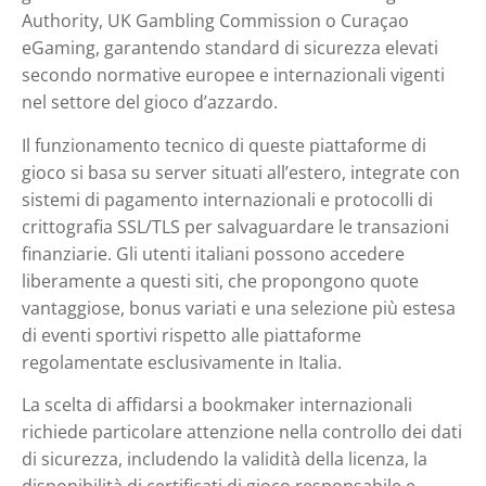
Authority, UK Gambling Commission o Curaçao
eGaming, garantendo standard di sicurezza elevati
secondo normative europee e internazionali vigenti
nel settore del gioco d’azzardo.
Il funzionamento tecnico di queste piattaforme di
gioco si basa su server situati all’estero, integrate con
sistemi di pagamento internazionali e protocolli di
crittografia SSL/TLS per salvaguardare le transazioni
finanziarie. Gli utenti italiani possono accedere
liberamente a questi siti, che propongono quote
vantaggiose, bonus variati e una selezione più estesa
di eventi sportivi rispetto alle piattaforme
regolamentate esclusivamente in Italia.
La scelta di affidarsi a bookmaker internazionali
richiede particolare attenzione nella controllo dei dati
di sicurezza, includendo la validità della licenza, la