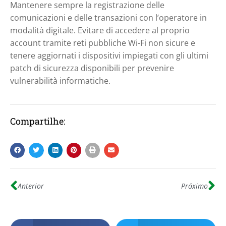
Mantenere sempre la registrazione delle
comunicazioni e delle transazioni con l’operatore in
modalità digitale. Evitare di accedere al proprio
account tramite reti pubbliche Wi-Fi non sicure e
tenere aggiornati i dispositivi impiegati con gli ultimi
patch di sicurezza disponibili per prevenire
vulnerabilità informatiche.
Compartilhe:
Anterior
Próximo