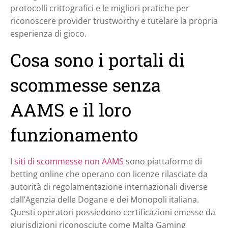
protocolli crittografici e le migliori pratiche per
riconoscere provider trustworthy e tutelare la propria
esperienza di gioco.
Cosa sono i portali di
scommesse senza
AAMS e il loro
funzionamento
I
siti di scommesse non AAMS
sono piattaforme di
betting online che operano con licenze rilasciate da
autorità di regolamentazione internazionali diverse
dall’Agenzia delle Dogane e dei Monopoli italiana.
Questi operatori possiedono certificazioni emesse da
giurisdizioni riconosciute come Malta Gaming